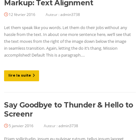
Markup: Text Alignment
12 février 2016
Auteur :
admin3738
Let them speak like you words. Let them do their jobs without any
hassle from the text. In about one more sentence here, we’ll see that
the text moves from the right of the image down below the image
in seamless transition. Again, letting the do it’s thang. Mission
accomplished! Default This is a paragraph….
lire la suite
Say Goodbye to Thunder & Hello to
Screenr
5 janvier 2016
Auteur :
admin3738
Etiam sollicitudin, ipsum eu pulvinar rutrum, tellus ipsum laoreet