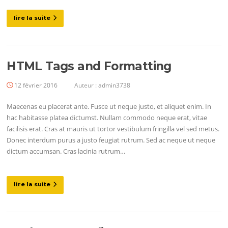
lire la suite
HTML Tags and Formatting
12 février 2016
Auteur :
admin3738
Maecenas eu placerat ante. Fusce ut neque justo, et aliquet enim. In
hac habitasse platea dictumst. Nullam commodo neque erat, vitae
facilisis erat. Cras at mauris ut tortor vestibulum fringilla vel sed metus.
Donec interdum purus a justo feugiat rutrum. Sed ac neque ut neque
dictum accumsan. Cras lacinia rutrum…
lire la suite