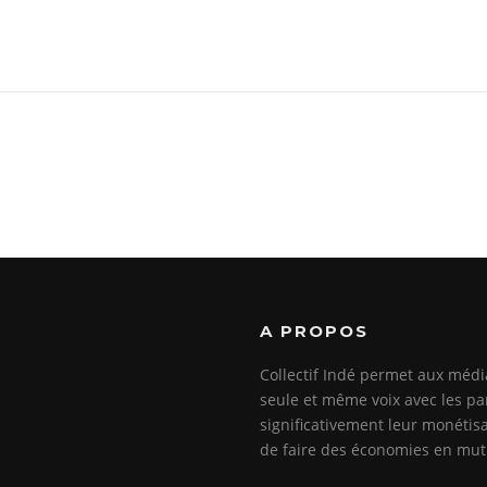
A PROPOS
Collectif Indé permet aux méd
seule et même voix avec les pa
significativement leur monétisa
de faire des économies en mutu