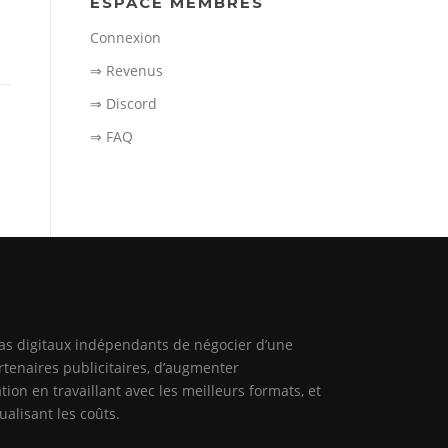
ESPACE MEMBRES
Connexion
⇒ Revenus
⇒ Discord
⇒ FAQ
ias digitaux indépendants de négocier d’une
rtenaires publicitaires, d’augmenter
tion en travaillant avec les meilleurs formats, et
alisant les coûts.