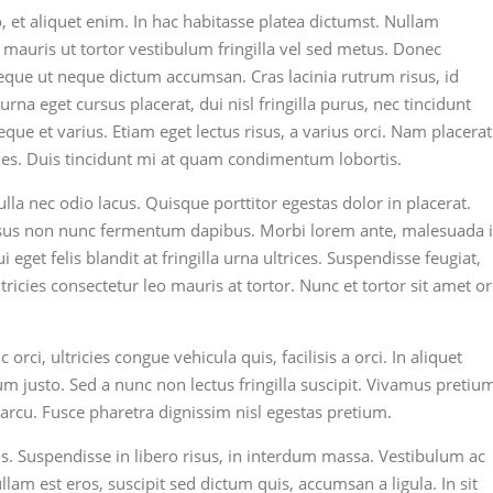
 et aliquet enim. In hac habitasse platea dictumst. Nullam
t mauris ut tortor vestibulum fringilla vel sed metus. Donec
eque ut neque dictum accumsan. Cras lacinia rutrum risus, id
rna eget cursus placerat, dui nisl fringilla purus, nec tincidunt
eque et varius. Etiam eget lectus risus, a varius orci. Nam placerat
icies. Duis tincidunt mi at quam condimentum lobortis.
la nec odio lacus. Quisque porttitor egestas dolor in placerat.
isus non nunc fermentum dapibus. Morbi lorem ante, malesuada 
get felis blandit at fringilla urna ultrices. Suspendisse feugiat,
ltricies consectetur leo mauris at tortor. Nunc et tortor sit amet or
 orci, ultricies congue vehicula quis, facilisis a orci. In aliquet
um justo. Sed a nunc non lectus fringilla suscipit. Vivamus pretiu
 arcu. Fusce pharetra dignissim nisl egestas pretium.
s. Suspendisse in libero risus, in interdum massa. Vestibulum ac
lam est eros, suscipit sed dictum quis, accumsan a ligula. In sit