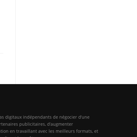
ias digitaux indépendants de négocier d’une
rtenaires publicitaires, d’augmenter
tion en travaillant avec les meilleurs formats, et