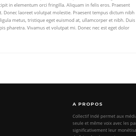
cipit in elementum orci fringilla. Aliquam in felis eros. Praesent
it. Donec laoreet volutpat molestie. Praesent tempus dictum nibh
igula metus, tristique eget euismod at, ullamcorper et nibh. Duis
urpis pharetra. Vivamus et volutpat mi. Donec nec est eget dolor
A PROPOS
Collectif Indé permet aux méd
seule et même voix avec les pa
significativement leur monétisa