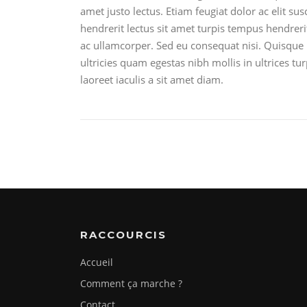
amet justo lectus. Etiam feugiat dolor ac elit sus
hendrerit lectus sit amet turpis tempus hendrer
ac ullamcorper. Sed eu consequat nisi. Quisque l
ultricies quam egestas nibh mollis in ultrices t
laoreet iaculis a sit amet diam.
RACCOURCIS
Accueil
Comment ça marche ?
Contact