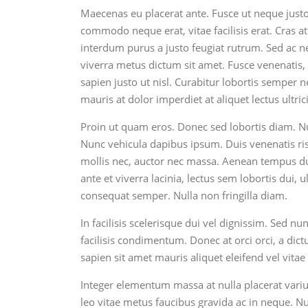
Maecenas eu placerat ante. Fusce ut neque justo,
commodo neque erat, vitae facilisis erat. Cras a
interdum purus a justo feugiat rutrum. Sed ac n
viverra metus dictum sit amet. Fusce venenatis, u
sapien justo ut nisl. Curabitur lobortis semper n
mauris at dolor imperdiet at aliquet lectus ultr
Proin ut quam eros. Donec sed lobortis diam. Nul
Nunc vehicula dapibus ipsum. Duis venenatis r
mollis nec, auctor nec massa. Aenean tempus dui e
ante et viverra lacinia, lectus sem lobortis dui, u
consequat semper. Nulla non fringilla diam.
In facilisis scelerisque dui vel dignissim. Sed nunc
facilisis condimentum. Donec at orci orci, a dict
sapien sit amet mauris aliquet eleifend vel vitae
Integer elementum massa at nulla placerat variu
leo vitae metus faucibus gravida ac in neque. Nul